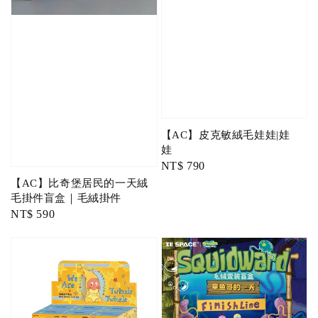
【AC】皮克敏絨毛娃娃|娃
娃
Regular
NT$ 790
price
【AC】比奇堡居民的一天絨
毛掛件盲盒｜毛絨掛件
Regular
NT$ 590
price