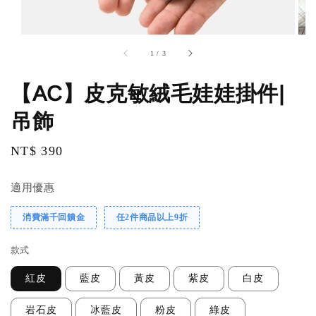
1
/
3
【AC】皮克敏絨毛娃娃掛件|
吊飾
Regular
NT$ 390
price
適用優惠
消費滿千回饋金
任2件商品以上9折
款式
紅皮
藍皮
黃皮
紫皮
白皮
岩石皮
冰藍皮
粉皮
綠皮