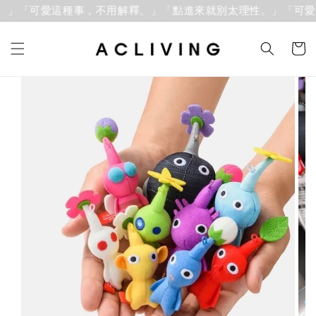
」「可愛這種事，不用解釋。」
「點進來就別太理性。」「可愛