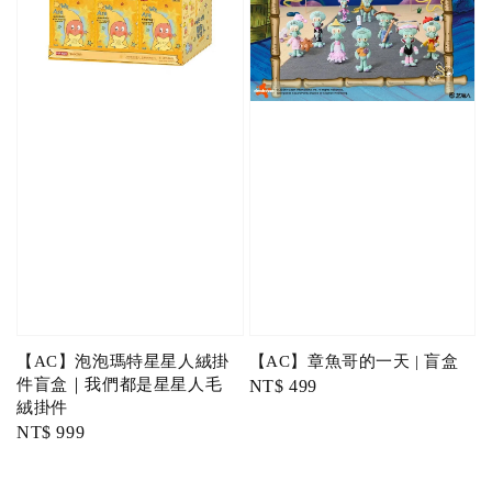
【AC】泡泡瑪特星星人絨掛
【AC】章魚哥的一天 | 盲盒
件盲盒｜我們都是星星人毛
Regular
NT$ 499
絨掛件
price
Regular
NT$ 999
price