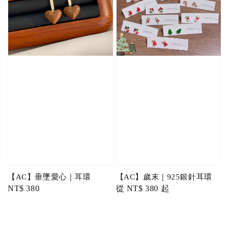
【AC】垂墜愛心｜耳環
【AC】歲末｜925銀針耳環
Regular
NT$ 380
Regular
從
NT$ 380
起
price
price