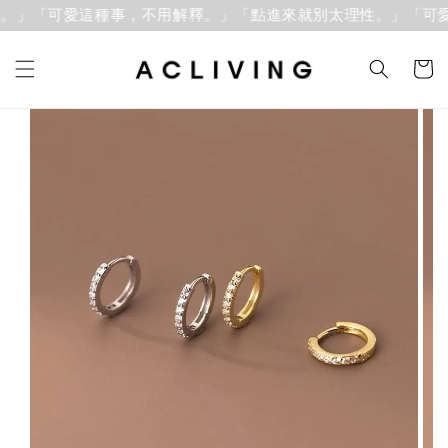
。」「可愛這種事，不用解釋。」
「點進來就別太理性。」「可愛