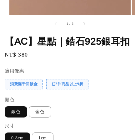
1
/
3
【AC】星點｜鋯石925銀耳扣
Regular
NT$ 380
price
適用優惠
消費滿千回饋金
任2件商品以上9折
顏色
銀色
金色
尺寸
0.8cm
1cm