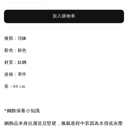
加入購物車
種類：項鍊
顏色：銀色
材質：鈦鋼
規格：單件
長：60 cm
*鋼飾保養小知識
鋼飾品本身抗腐並且堅硬，佩戴過程中若因為水痕或灰塵