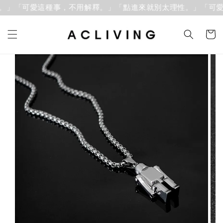
。」「可愛這種事，不用解釋。」
「點進來就別太理性。」「可愛