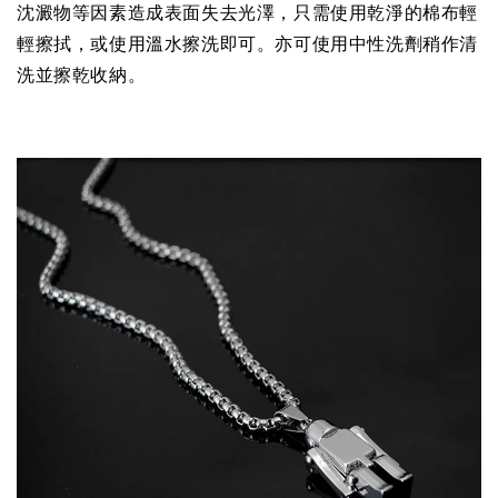
沈澱物等因素造成表面失去光澤，只需使用乾淨的棉布輕
輕擦拭，或使用溫水擦洗即可。亦可使用中性洗劑稍作清
洗並擦乾收納。