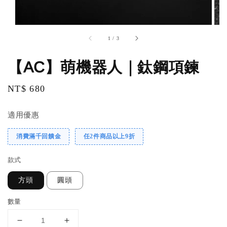
1
/
3
【AC】萌機器人｜鈦鋼項鍊
Regular
NT$ 680
price
適用優惠
消費滿千回饋金
任2件商品以上9折
款式
方頭
圓頭
數量