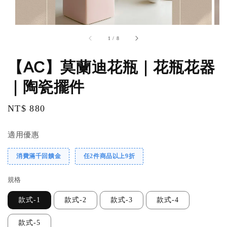
1
/
8
【AC】莫蘭迪花瓶｜花瓶花器
｜陶瓷擺件
Regular
NT$ 880
price
適用優惠
消費滿千回饋金
任2件商品以上9折
規格
款式-1
款式-2
款式-3
款式-4
款式-5