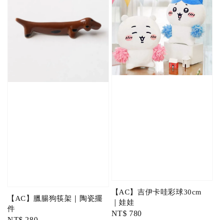
【AC】吉伊卡哇彩球30cm
【AC】臘腸狗筷架｜陶瓷擺
｜娃娃
件
Regular
NT$ 780
Regular
NT$ 280