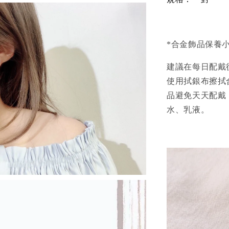
*合金飾品保養
建議在每日配戴
使用拭銀布擦拭
品避免天天配戴
水、乳液。