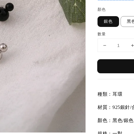
顏色
銀色
黑
數量
種類：耳環
材質：
925銀針
顏色：黑色/銀色
規格：一對