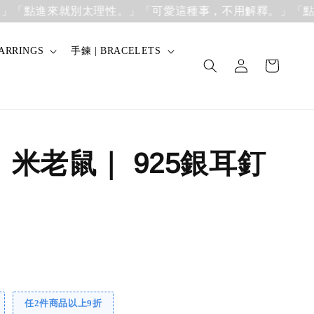
點進來就別太理性。」「可愛這種事，不用解釋。」
「點進來
ARRINGS
手鍊 | BRACELETS
】米老鼠｜ 925銀耳釘
任2件商品以上9折