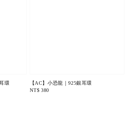
針耳環
【AC】小恐龍｜925銀耳環
Regular
NT$ 380
price