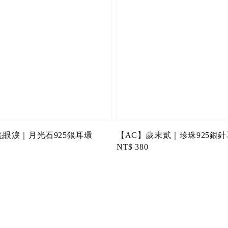
亮眼淚｜月光石925銀耳環
【AC】歲末貳｜珍珠925銀
Regular
NT$ 380
price