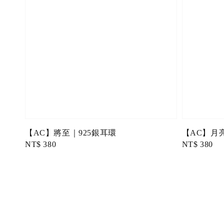
【AC】將至｜925銀耳環
【AC】月
Regular
NT$ 380
Regular
NT$ 380
price
price