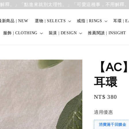
。」
「點進來就別太理性。」「可愛這種事，不用解釋。」
「
最新商品 | NEW
選物 | SELECTS
戒指 | RINGS
耳環 | E
服飾 | CLOTHING
裝潢 | DESIGN
推薦閱讀 | INSIGHT
【AC
耳環
Regular
NT$ 380
price
適用優惠
消費滿千回饋金