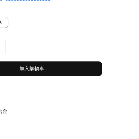
色
加入購物車
/合金