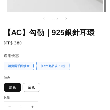
1
/
3
【AC】勾勒｜925銀針耳環
Regular
NT$ 380
price
適用優惠
消費滿千回饋金
任2件商品以上9折
顏色
銀色
金色
數量