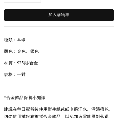
加入購物車
種類：耳環
顏色：金色、銀色
材質：
925銀/合金
規格：一對
*合金飾品保養小知識
建議在每日配戴後使用衛生紙或紙巾將汗水、污漬擦乾。
切勿使用拭銀布擦拭合金飾品，以免加速電鍍層剝落退