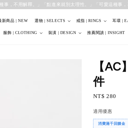
，不用解釋。」
「點進來就別太理性。」「可愛這種事，不用
最新商品 | NEW
選物 | SELECTS
戒指 | RINGS
耳環 | E
服飾 | CLOTHING
裝潢 | DESIGN
推薦閱讀 | INSIGHT
【AC
件
Regular
NT$ 280
price
適用優惠
消費滿千回饋金