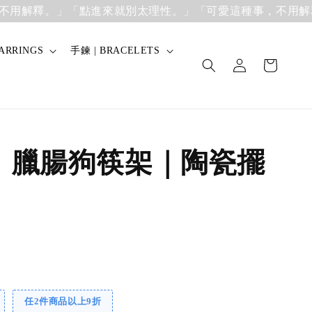
解釋。」
「點進來就別太理性。」「可愛這種事，不用解釋。
ARRINGS
手鍊 | BRACELETS
】臘腸狗筷架｜陶瓷擺
任2件商品以上9折