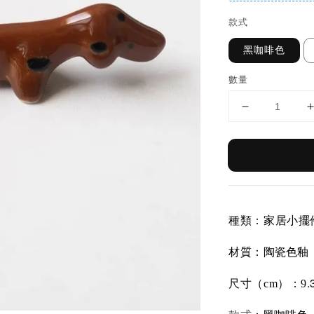
款式
黑咖啡色
數量
種類：家居小擺
陶瓷色釉
材質：
.
尺寸（cm）：9