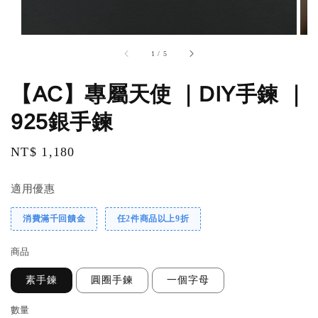
1
/
5
【AC】專屬天使 ｜DIY手鍊 ｜
925銀手鍊
Regular
NT$ 1,180
price
適用優惠
消費滿千回饋金
任2件商品以上9折
商品
素手鍊
圓圈手鍊
一個字母
數量