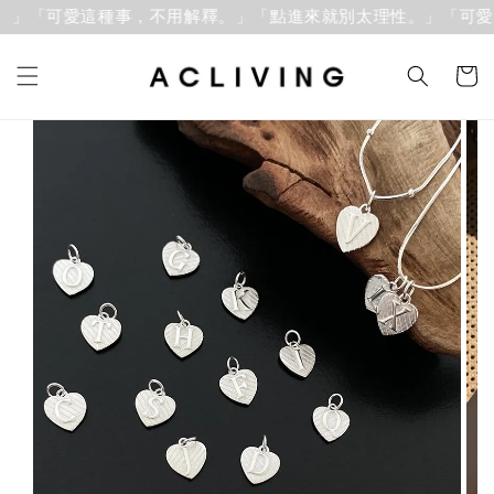
」「可愛這種事，不用解釋。」
「點進來就別太理性。」「可愛