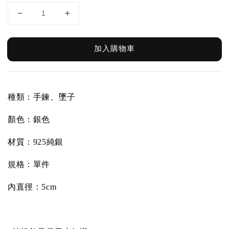
加入購物車
種類：手鍊、墜子
顏色：銀色
材質：925純銀
規格：單件
內直徑
：5cm