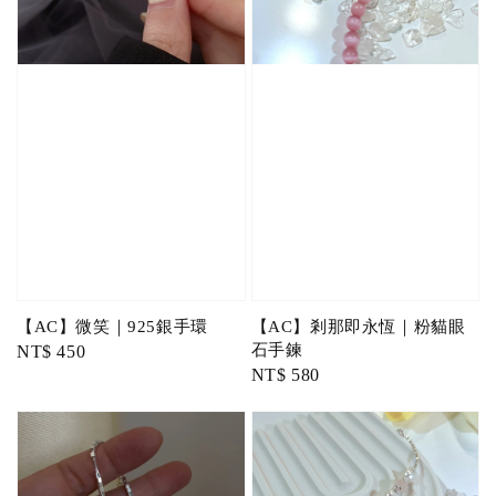
【AC】微笑｜925銀手環
【AC】剎那即永恆｜粉貓眼
石手鍊
Regular
NT$ 450
Regular
NT$ 580
price
price