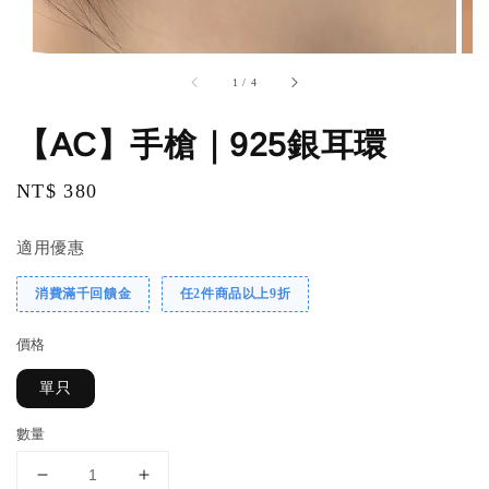
1
/
4
【AC】手槍｜925銀耳環
Regular
NT$ 380
price
適用優惠
消費滿千回饋金
任2件商品以上9折
價格
單只
數量