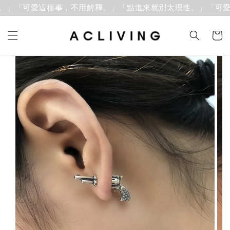
。」「可愛這種事，不用解釋。」
「點進來就別太理性。」「可愛