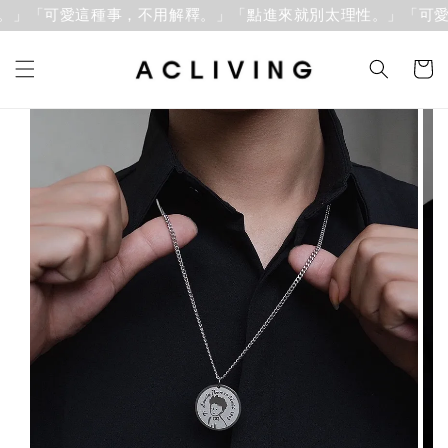
」「可愛這種事，不用解釋。」
「點進來就別太理性。」「可愛