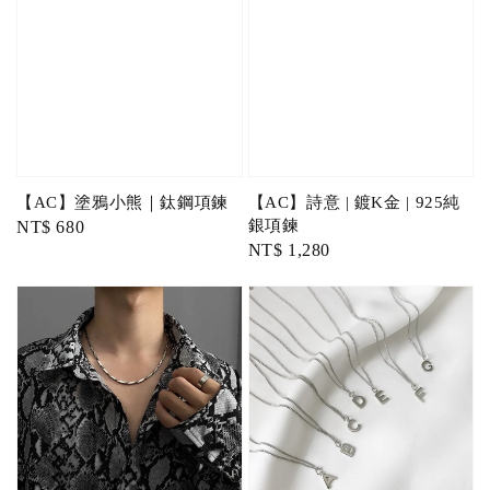
【AC】塗鴉小熊｜鈦鋼項鍊
【AC】詩意 | 鍍K金 | 925純
銀項鍊
Regular
NT$ 680
Regular
NT$ 1,280
price
price