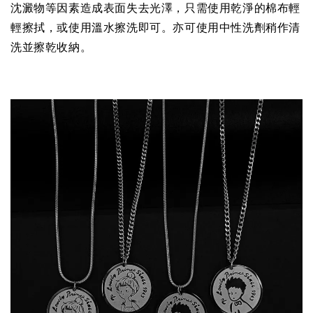
沈澱物等因素造成表面失去光澤，只需使用乾淨的棉布輕
輕擦拭，或使用溫水擦洗即可。亦可使用中性洗劑稍作清
洗並擦乾收納。