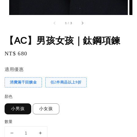
1
/
3
【AC】男孩女孩｜鈦鋼項鍊
Regular
NT$ 680
price
適用優惠
消費滿千回饋金
任2件商品以上9折
顏色
小男孩
小女孩
數量