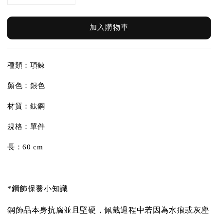
加入購物車
種類：項鍊
顏色：銀色
材質：鈦鋼
規格：單件
長：60 cm
*鋼飾保養小知識
鋼飾品本身抗腐並且堅硬，佩戴過程中若因為水痕或灰塵