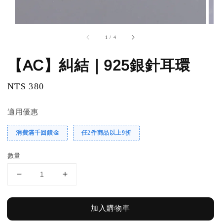
1
/
4
【AC】糾結｜925銀針耳環
Regular
NT$ 380
price
適用優惠
消費滿千回饋金
任2件商品以上9折
數量
加入購物車