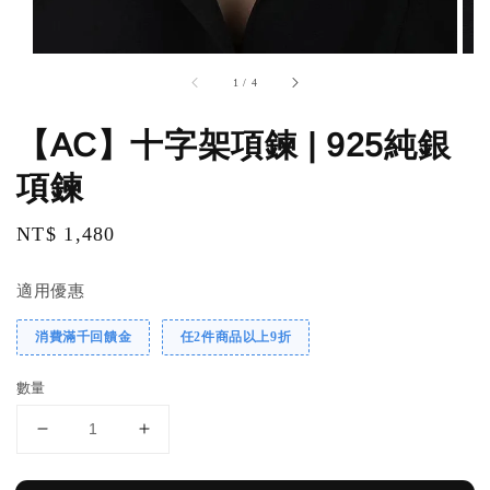
1
/
4
【AC】十字架項鍊 | 925純銀
項鍊
Regular
NT$ 1,480
price
適用優惠
消費滿千回饋金
任2件商品以上9折
數量