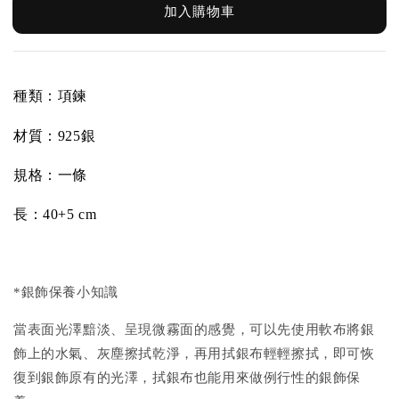
加入購物車
種類：項鍊
材質：
925銀
規格：一條
長：40+5 cm
*銀飾保養小知識
當表面光澤黯淡、呈現微霧面的感覺，可以先使用軟布將銀
飾上的水氣、灰塵擦拭乾淨，再用拭銀布輕輕擦拭，即可恢
復到銀飾原有的光澤，拭銀布也能用來做例行性的銀飾保