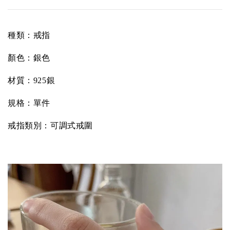
種類：戒指
顏色：銀色
材質：925銀
規格：單件
戒指類別：可調式戒圍