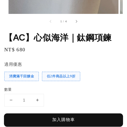
1
/
4
【AC】心似海洋｜鈦鋼項鍊
Regular
NT$ 680
price
適用優惠
消費滿千回饋金
任2件商品以上9折
數量
加入購物車