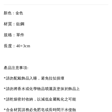
顏色：金色
材質：
鈦鋼
規格：單件
長度
：40+3cm
產品注意事項:
*請勿配戴飾品入睡，避免拉扯損壞
*請勿將香水或化學物品噴灑及塗抹於飾品上
*請乾燥密封收納，以減低金屬氧化之可能
*合金材質請務必免肥皂或長時間汗水侵蝕