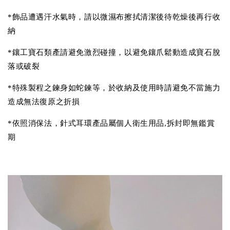
*飾品遭遇汗水氣時，請以微濕布擦拭清潔後待乾燥後再行收
納
*鑲工寶石類產請避免激烈碰撞，以避免鑲爪鬆動造成寶石脫
落或破裂
*特殊製程之鍊身如蛇鍊等，於收納及使用時請避免不當施力
造成無法復原之折損
*依照消保法，針式耳環產品屬個人衛生用品,拆封即無鑑賞
期