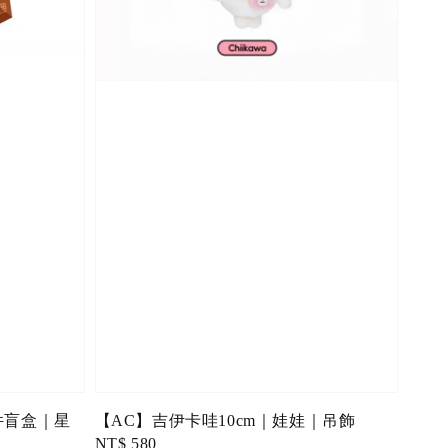
件盲盒｜星
【AC】吉伊卡哇10cm｜娃娃｜吊飾
Regular
NT$ 580