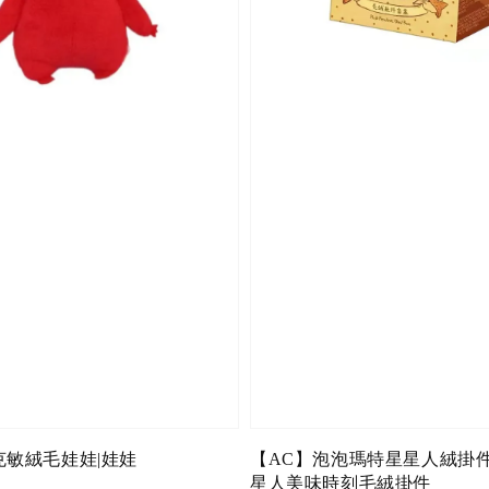
克敏絨毛娃娃|娃娃
【AC】泡泡瑪特星星人絨掛
星人美味時刻毛絨掛件