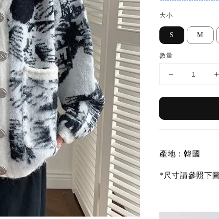
大小
S
M
數量
產地：韓國
*尺寸請參照下