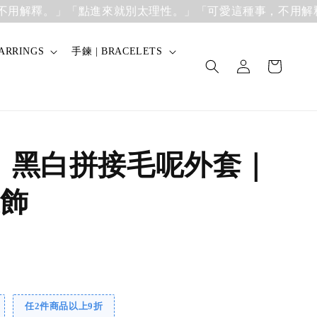
解釋。」
「點進來就別太理性。」「可愛這種事，不用解釋。
ARRINGS
手鍊 | BRACELETS
】黑白拼接毛呢外套｜
飾
任2件商品以上9折