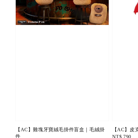
【AC】雞塊牙寶絨毛掛件盲盒｜毛絨掛
【AC】皮
件
Regular
NT$ 790