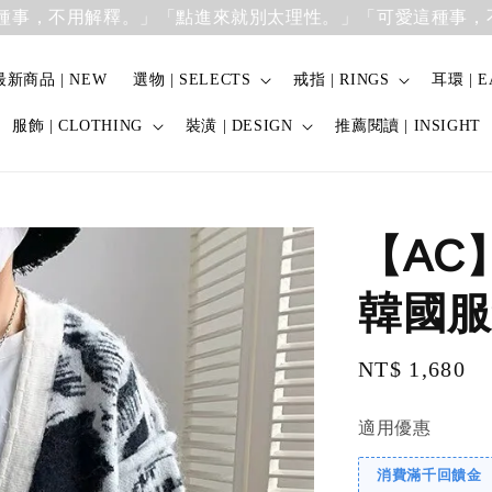
，不用解釋。」
「點進來就別太理性。」「可愛這種事，不用
最新商品 | NEW
選物 | SELECTS
戒指 | RINGS
耳環 | E
服飾 | CLOTHING
裝潢 | DESIGN
推薦閱讀 | INSIGHT
【AC
韓國服
Regular
NT$ 1,680
price
適用優惠
消費滿千回饋金