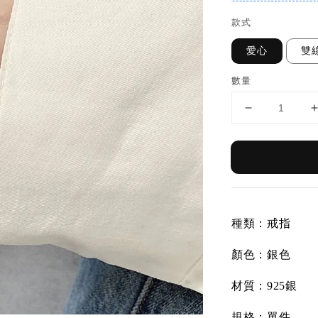
款式
愛心
雙
數量
種類：戒指
顏色：銀色
材質：925銀
規格：單件