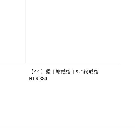
【AC】靈｜蛇戒指｜925銀戒指
Regular
NT$ 380
price