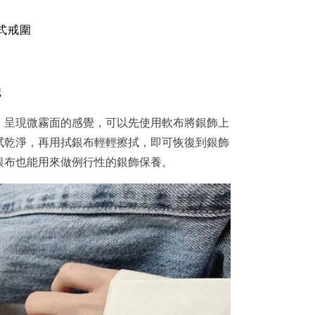
式戒圍
識
、呈現微霧面的感覺，可以先使用軟布將銀飾上
拭乾淨，再用拭銀布輕輕擦拭，即可恢復到銀飾
銀布也能用來做例行性的銀飾保養。