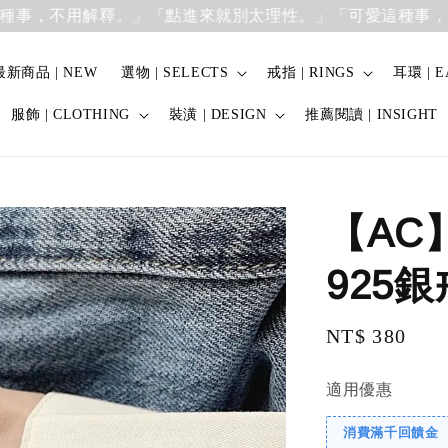
，不用解釋。」
「點進來就別太理性。」「可愛這種事，不用
最新商品 | NEW
選物 | SELECTS
戒指 | RINGS
耳環 | E
服飾 | CLOTHING
裝潢 | DESIGN
推薦閱讀 | INSIGHT
【AC
925
Regular
NT$ 380
price
適用優惠
消費滿千回饋金