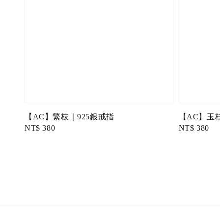
【AC】繁枝｜925銀戒指
【AC】玉
Regular
NT$ 380
Regular
NT$ 380
price
price