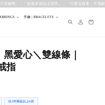
解釋。」
「點進來就別太理性。」「可愛這種事，不用解釋。
ARRINGS
手鍊 | BRACELETS
】黑愛心＼雙線條｜
銀戒指
任2件商品以上9折