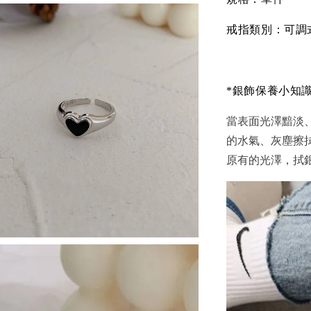
戒指類別：可調
*銀飾保養小知
當表面光澤黯淡
的水氣、灰塵擦
原有的光澤，拭