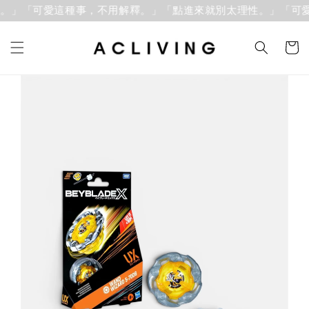
。」「可愛這種事，不用解釋。」
「點進來就別太理性。」「可愛