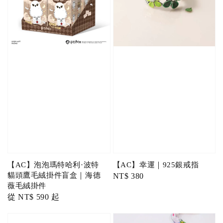
【AC】泡泡瑪特哈利·波特
【AC】幸運｜925銀戒指
貓頭鷹毛絨掛件盲盒｜海德
Regular
NT$ 380
薇毛絨掛件
price
Regular
從
NT$ 590
起
price