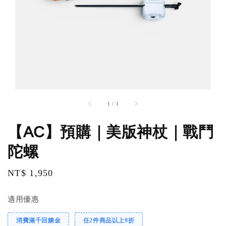
1
/
1
【AC】預購｜美版神杖｜戰鬥
陀螺
Regular
NT$ 1,950
price
適用優惠
消費滿千回饋金
任2件商品以上9折