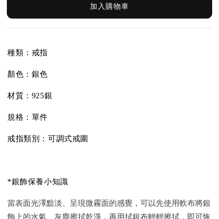
加入購物車
種類：戒指
顏色：銀色
材質：925銀
規格：單件
戒指類別：可調式戒圍
*銀飾保養小知識
當表面光澤黯淡、呈現微霧面的感覺，可以先使用軟布將銀
飾上的水氣、灰塵擦拭乾淨，再用拭銀布輕輕擦拭，即可恢