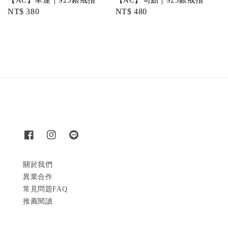
【AC】幸運｜925銀戒指
【AC】句點｜925銀戒指
Regular
NT$ 380
Regular
NT$ 480
price
price
關於我們
異業合作
常見問題FAQ
推薦閱讀