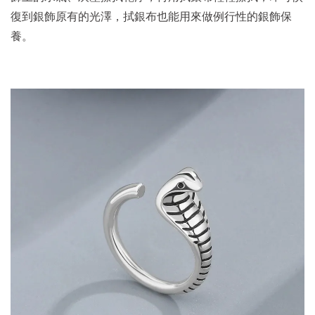
復到銀飾原有的光澤，拭銀布也能用來做例行性的銀飾保
養。