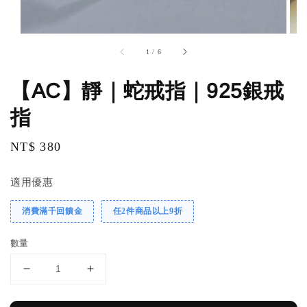
1
/
6
【AC】靜｜蛇戒指｜925銀戒
指
Regular
NT$ 380
price
適用優惠
消費滿千回饋金
任2件商品以上9折
數量