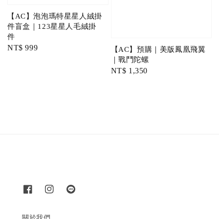
【AC】泡泡瑪特星星人絨掛
件盲盒｜123星星人毛絨掛
件
Regular
NT$ 999
【AC】預購｜美版鳳凰飛翼
price
｜戰鬥陀螺
Regular
NT$ 1,350
price
關於我們