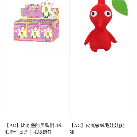
【AC】比奇堡的居民們2絨
【AC】皮克敏絨毛娃娃|娃
毛掛件盲盒｜毛絨掛件
娃