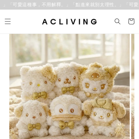
」「可愛這種事，不用解釋。」
「點進來就別太理性。」「可愛這