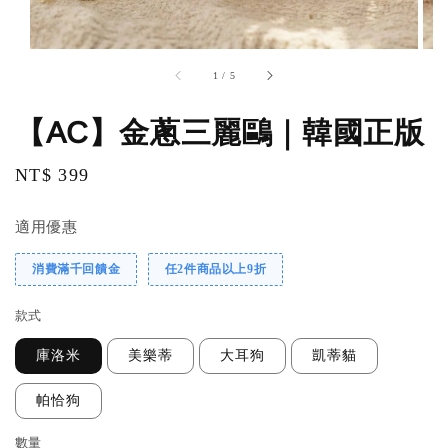
1
/
5
【AC】金蔥三麗鷗｜韓國正版
Regular
NT$ 399
price
適用優惠
消費滿千回饋金
任2件商品以上9折
款式
庫洛米
美樂蒂
大耳狗
凱蒂貓
帕恰狗
數量