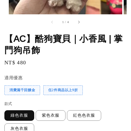
1
/
4
【AC】酷狗寶貝｜小香風 | 掌
門狗吊飾
Regular
NT$ 480
price
適用優惠
消費滿千回饋金
任2件商品以上9折
款式
綠色衣服
紫色衣服
紅色色衣服
灰色衣服