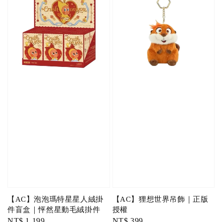
【AC】泡泡瑪特星星人絨掛
【AC】狸想世界吊飾｜正版
件盲盒｜怦然星動毛絨掛件
授權
Regular
NT$ 1,199
Regular
NT$ 399