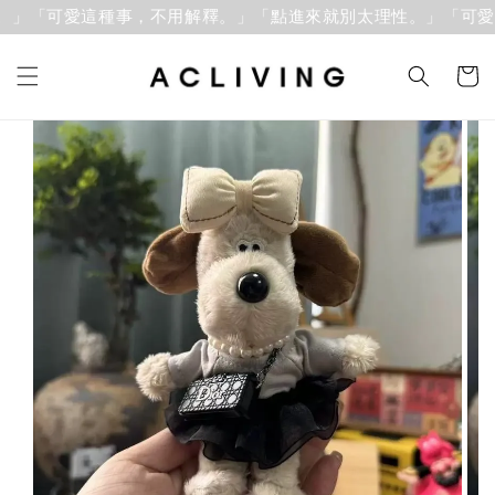
」「可愛這種事，不用解釋。」
「點進來就別太理性。」「可愛這