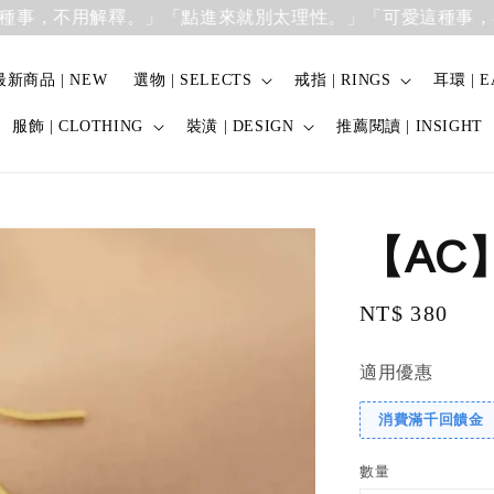
，不用解釋。」
「點進來就別太理性。」「可愛這種事，不用
最新商品 | NEW
選物 | SELECTS
戒指 | RINGS
耳環 | E
服飾 | CLOTHING
裝潢 | DESIGN
推薦閱讀 | INSIGHT
【AC
Regular
NT$ 380
price
適用優惠
消費滿千回饋金
數量