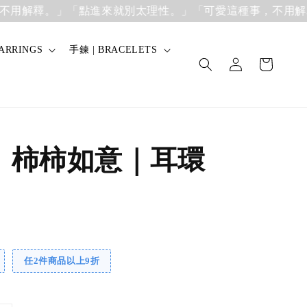
解釋。」
「點進來就別太理性。」「可愛這種事，不用解釋。
ARRINGS
手鍊 | BRACELETS
】柿柿如意｜耳環
任2件商品以上9折