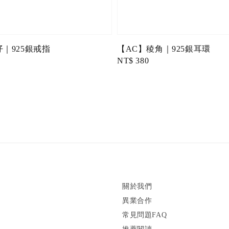
｜925銀戒指
【AC】稜角｜925銀耳環
Regular
NT$ 380
price
關於我們
異業合作
常見問題FAQ