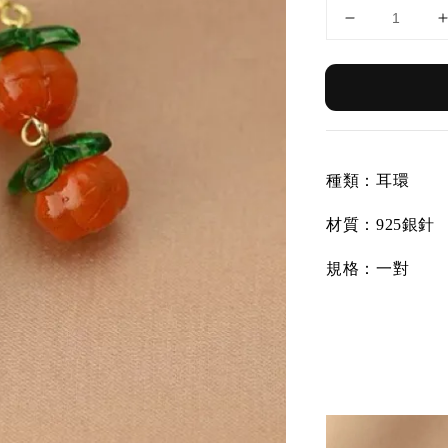
種類：耳環
材質：
925銀針
規格：一對