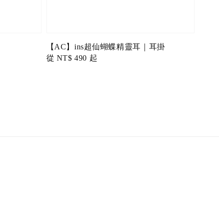
【AC】ins超仙蝴蝶精靈耳｜耳掛
Regular
從
NT$ 490
起
price