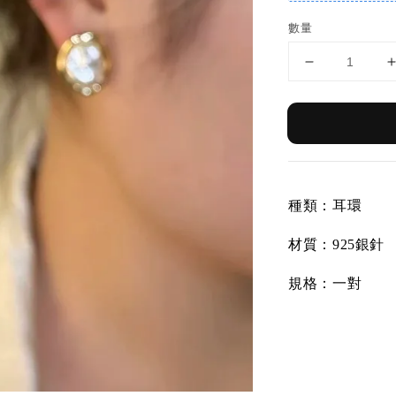
數量
種類：耳環
材質：
925銀針
規格：一對