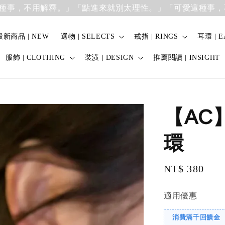
，不用解釋。」
「點進來就別太理性。」「可愛這種事，不用
最新商品 | NEW
選物 | SELECTS
戒指 | RINGS
耳環 | E
服飾 | CLOTHING
裝潢 | DESIGN
推薦閱讀 | INSIGHT
【AC
環
Regular
NT$ 380
price
適用優惠
消費滿千回饋金