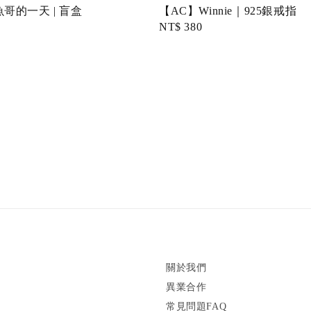
哥的一天 | 盲盒
【AC】Winnie｜925銀戒指
Regular
NT$ 380
price
關於我們
異業合作
常見問題FAQ