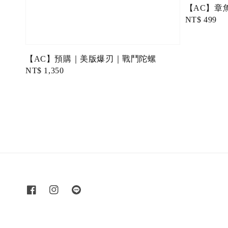
【AC】章魚
Regular
NT$ 499
price
【AC】預購｜美版爆刃｜戰鬥陀螺
Regular
NT$ 1,350
price