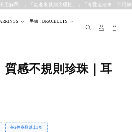
解釋。」
「點進來就別太理性。」「可愛這種事，不用解釋。
ARRINGS
手鍊 | BRACELETS
】質感不規則珍珠｜耳
任2件商品以上9折