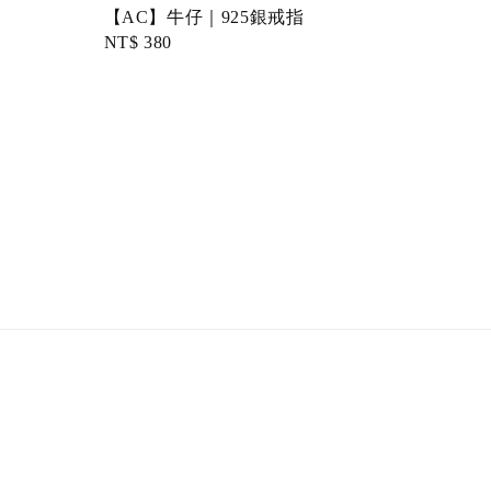
【AC】牛仔｜925銀戒指
Regular
NT$ 380
price