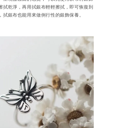
擦拭乾淨，再用拭銀布輕輕擦拭，即可恢復到
，拭銀布也能用來做例行性的銀飾保養。