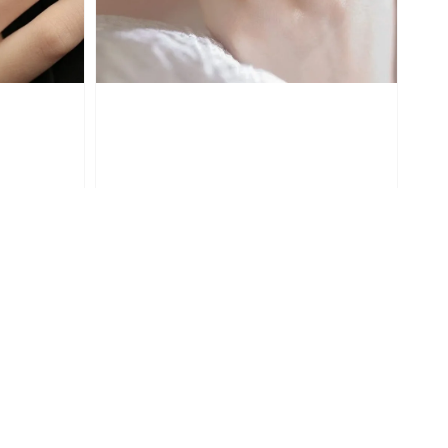
指
【AC】宮廷｜925銀戒指
Regular
NT$ 490