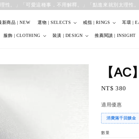
。」「可愛這種事，不用解釋。」
「點進來就別太理性。」「
最新商品 | NEW
選物 | SELECTS
戒指 | RINGS
耳環 | E
服飾 | CLOTHING
裝潢 | DESIGN
推薦閱讀 | INSIGHT
【AC
Regular
NT$ 380
price
適用優惠
消費滿千回饋金
數量