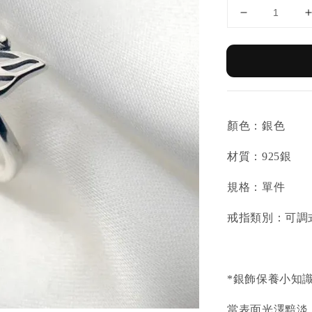
顏色：銀色
材質：925銀
規格：單件
戒指類別：可調
*銀飾保養小知
當表面光澤黯淡