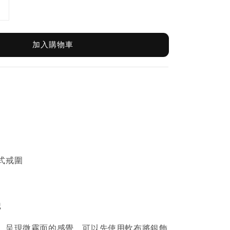
加入購物車
式戒圍
識
、呈現微霧面的感覺，可以先使用軟布將銀飾