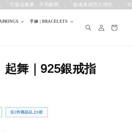
可愛這種事，不用解釋。」
「點進來就別太理性。」「可愛這
ARRINGS
手鍊 | BRACELETS
】起舞｜925銀戒指
任2件商品以上9折