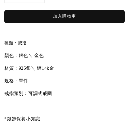
加入購物車
種類：戒指
顏色：銀色
＼
金色
材質：925銀
＼
鍍14k金
規格：單件
戒指類別：可調式戒圍
*銀飾保養小知識