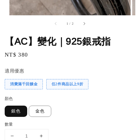
1
/
2
【AC】變化｜925銀戒指
Regular
NT$ 380
price
適用優惠
消費滿千回饋金
任2件商品以上9折
顏色
銀色
金色
數量