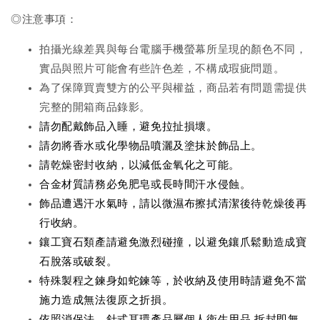
◎注意事項：
拍攝光線差異與每台電腦手機螢幕所呈現的顏色不同，
實品與照片可能會有些許色差，不構成瑕疵問題。
為了保障買賣雙方的公平與權益，商品若有問題需提供
完整的開箱商品錄影。
請勿配戴飾品入睡，避免拉扯損壞。
請勿將香水或化學物品噴灑及塗抹於飾品上。
請乾燥密封收納，以減低金氧化之可能。
合金材質請務必免肥皂或長時間汗水侵蝕
。
飾品遭遇汗水氣時，請以微濕布擦拭清潔後待乾燥後再
行收納
。
鑲工寶石類產請避免激烈碰撞，以避免鑲爪鬆動造成寶
石脫落或破裂
。
特殊製程之鍊身如蛇鍊等，於收納及使用時請避免不當
施力造成無法復原之折損
。
依照消保法，針式耳環產品屬個人衛生用品,拆封即無