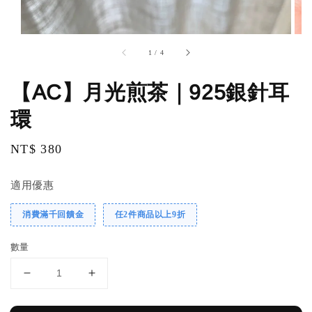
1
/
4
【AC】月光煎茶｜925銀針耳
環
Regular
NT$ 380
price
適用優惠
消費滿千回饋金
任2件商品以上9折
數量