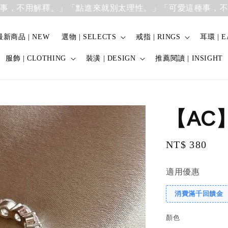
用解釋。」
「點進來就別太理性。」「可愛這種事，不用解釋
最新商品 | NEW
選物 | SELECTS
戒指 | RINGS
耳環 | E
服飾 | CLOTHING
裝潢 | DESIGN
推薦閱讀 | INSIGHT
【AC
Regular
NT$ 380
price
適用優惠
消費滿千回饋金
顏色