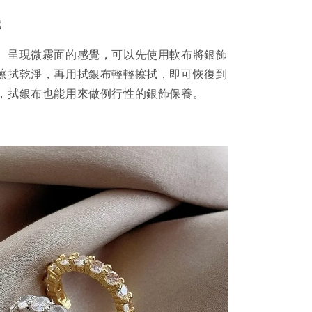
識
、呈現微霧面的感覺，可以先使用軟布將銀飾
擦拭乾淨，再用拭銀布輕輕擦拭，即可恢復到
，拭銀布也能用來做例行性的銀飾保養。