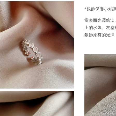
*銀飾保養小知
當表面光澤黯淡
上的水氣、灰塵
銀飾原有的光澤