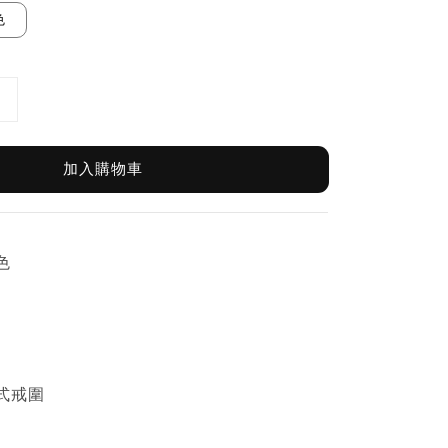
色
加入購物車
色
式戒圍