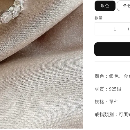
銀色
金
數量
顏色：銀色、金
材質：925銀
規格：單件
戒指類別：可調