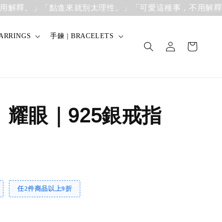
。」
「點進來就別太理性。」「可愛這種事，不用解釋。」
「
ARRINGS
手鍊 | BRACELETS
】耀眼｜925銀戒指
任2件商品以上9折