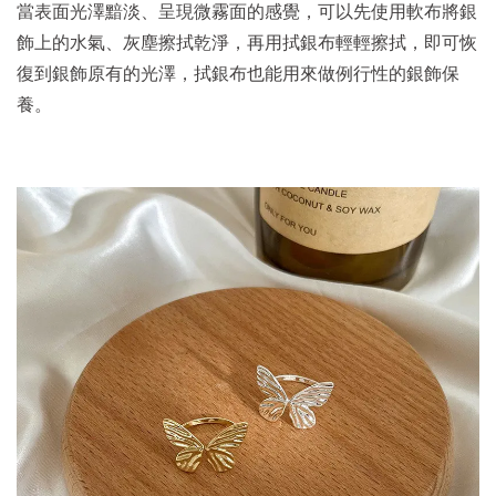
當表面光澤黯淡、呈現微霧面的感覺，可以先使用軟布將銀
飾上的水氣、灰塵擦拭乾淨，再用拭銀布輕輕擦拭，即可恢
復到銀飾原有的光澤，拭銀布也能用來做例行性的銀飾保
養。