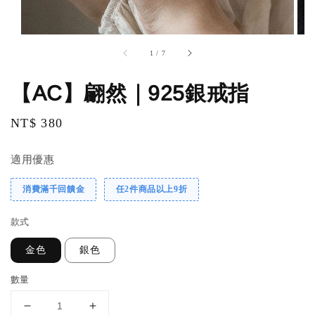
1
/
7
【AC】翩然｜925銀戒指
Regular
NT$ 380
price
適用優惠
消費滿千回饋金
任2件商品以上9折
款式
金色
銀色
數量