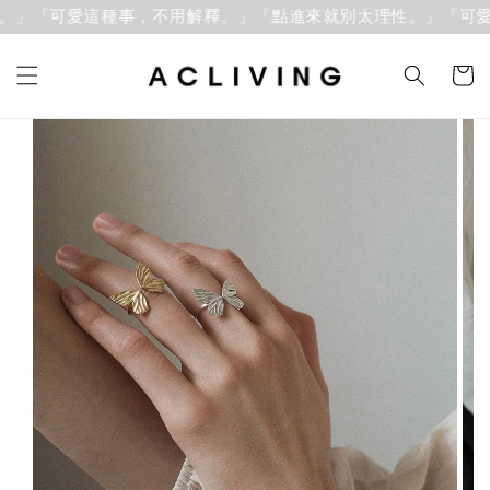
。」「可愛這種事，不用解釋。」
「點進來就別太理性。」「可愛