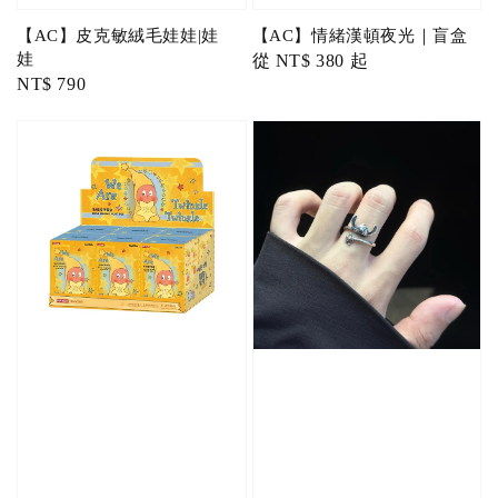
【AC】皮克敏絨毛娃娃|娃
【AC】情緒漢頓夜光｜盲盒
娃
Regular
從
NT$ 380
起
Regular
NT$ 790
price
price