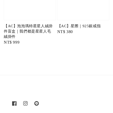
【AC】泡泡瑪特星星人絨掛
【AC】星際｜925銀戒指
件盲盒｜我們都是星星人毛
Regular
NT$ 380
絨掛件
price
Regular
NT$ 999
price