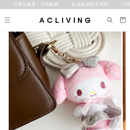
」「可愛這種事，不用解釋。」
「點進來就別太理性。」「可愛