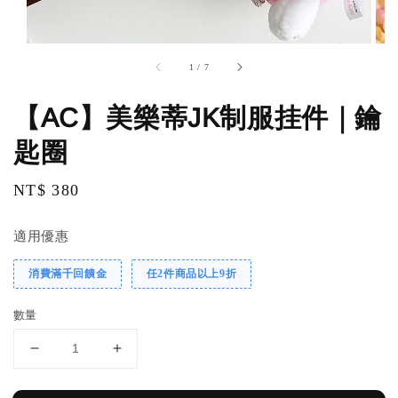
1
/
7
【AC】美樂蒂JK制服挂件｜鑰
匙圈
Regular
NT$ 380
price
適用優惠
消費滿千回饋金
任2件商品以上9折
數量