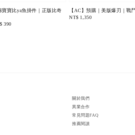
綿寶寶比ya魚掛件｜正版比奇
【AC】預購｜美版爆刃｜戰
Regular
NT$ 1,350
e
$ 390
price
ce
關於我們
異業合作
常見問題FAQ
推薦閱讀