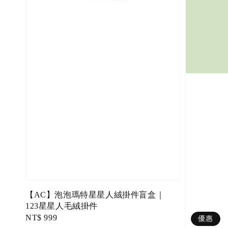
【AC】泡泡瑪特星星人絨掛件盲盒｜
123星星人毛絨掛件
Regular
NT$ 999
優惠