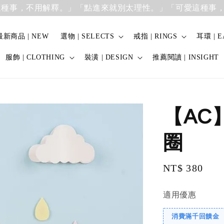
事，不用解釋。」
「點進來就別太理性。」「可愛這種事，不
最新商品 | NEW
選物 | SELECTS
戒指 | RINGS
耳環 | E
服飾 | CLOTHING
裝潢 | DESIGN
推薦閱讀 | INSIGHT
【AC
圈
Regular
NT$ 380
price
適用優惠
消費滿千回饋金