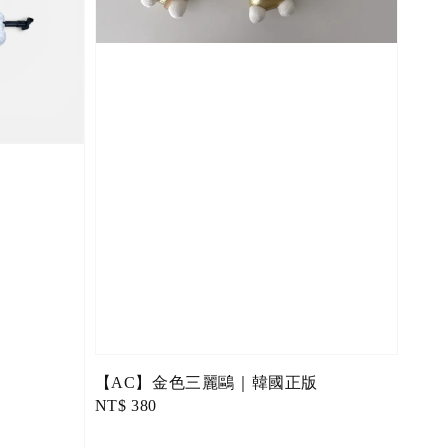
【AC】金色三麗鷗｜韓國正版
Regular
NT$ 380
price