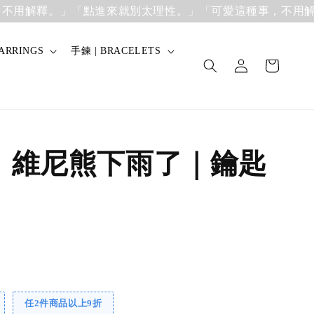
用解釋。」
「點進來就別太理性。」「可愛這種事，不用解釋
ARRINGS
手鍊 | BRACELETS
】維尼熊下雨了｜鑰匙
任2件商品以上9折