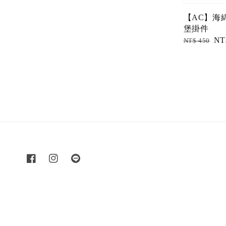
price
【AC】海
堡掛件
Regular
Sal
NT
NT$ 450
price
pri