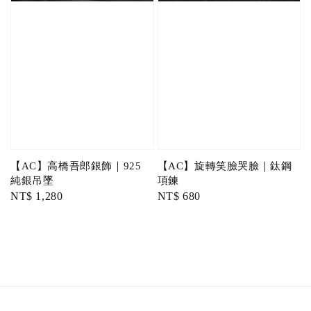
【AC】高橋吾郎銀飾｜925
【AC】旋轉笑臉哭臉｜鈦鋼
純銀吊墜
項鍊
Regular
NT$ 1,280
Regular
NT$ 680
price
price