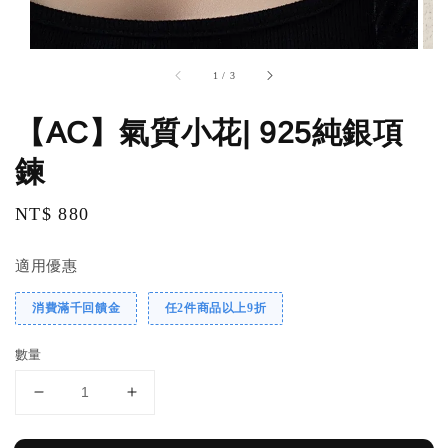
1
/
3
【AC】氣質小花| 925純銀項
鍊
Regular
NT$ 880
price
適用優惠
消費滿千回饋金
任2件商品以上9折
數量