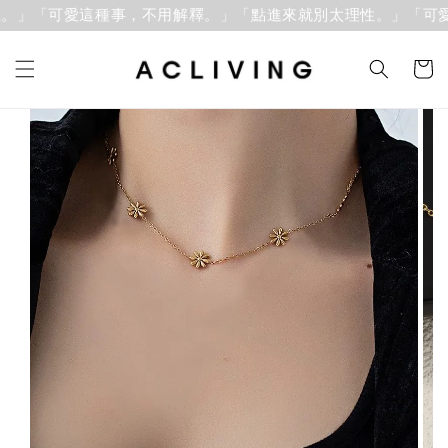
。」「可愛這種事，不用解釋。」
「點進來就別太理性。」「可愛