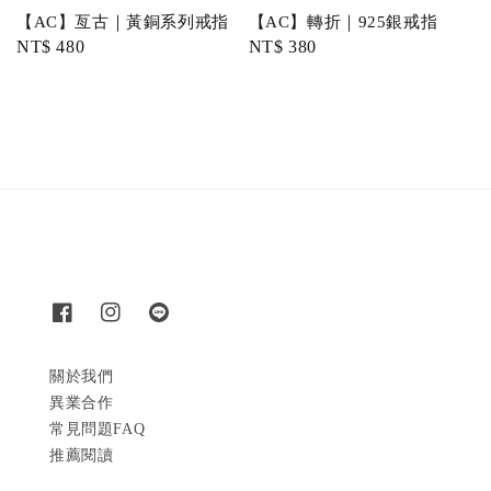
【AC】亙古｜黃銅系列戒指
【AC】轉折｜925銀戒指
Regular
NT$ 480
Regular
NT$ 380
price
price
關於我們
異業合作
常見問題FAQ
推薦閱讀