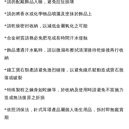
*請勿配戴飾品入睡，避免拉扯損壞
*請勿將香水或化學物品噴灑及塗抹於飾品上
*請乾燥密封收納，以減低金屬氧化之可能
*合金材質請務必免肥皂或長時間汗水侵蝕
*飾品遭遇汗水氣時，請以微濕布擦拭清潔後待乾燥後再行收
納
*鑲工寶石類產請避免激烈碰撞，以避免鑲爪鬆動造成寶石脫
落或破裂
*特殊製程之鍊身如蛇鍊等，於收納及使用時請避免不當施力
造成無法復原之折損
*依照消保法，針式耳環產品屬個人衛生用品，拆封即無鑑賞
期