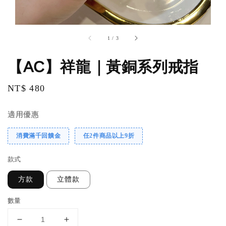
1
/
3
【AC】祥龍｜黃銅系列戒指
Regular
NT$ 480
price
適用優惠
消費滿千回饋金
任2件商品以上9折
款式
方款
立體款
數量