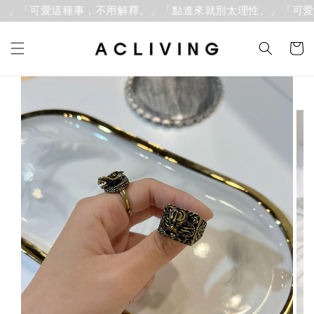
」「可愛這種事，不用解釋。」
「點進來就別太理性。」「可愛