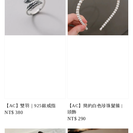
【AC】雙羽｜925銀戒指
【AC】簡約白色珍珠髮箍 |
頭飾
Regular
NT$ 380
Regular
NT$ 290
price
price