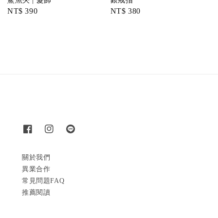
鯊魚夾 | 髮飾
銀戒指
Regular
NT$ 390
Regular
NT$ 380
price
price
關於我們
異業合作
常見問題FAQ
推薦閱讀