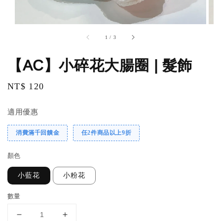
1
/
3
【AC】小碎花大腸圈 | 髮飾
Regular
NT$ 120
price
適用優惠
消費滿千回饋金
任2件商品以上9折
顏色
小藍花
小粉花
數量