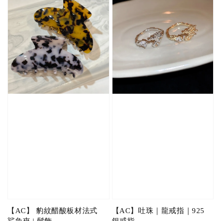
【AC】 豹紋醋酸板材法式
【AC】吐珠｜龍戒指｜925