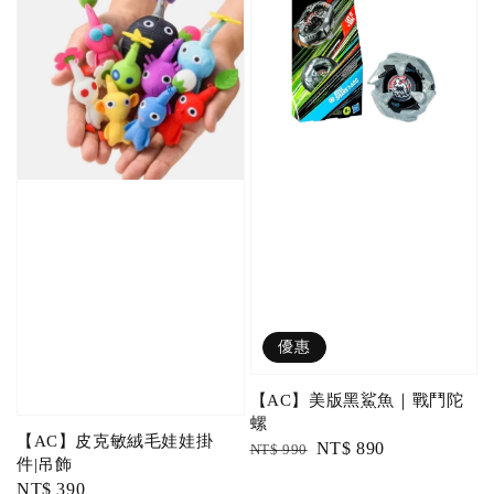
優惠
【AC】美版黑鯊魚｜戰鬥陀
螺
【AC】皮克敏絨毛娃娃掛
Regular
Sale
NT$ 890
NT$ 990
件|吊飾
price
price
Regular
NT$ 390