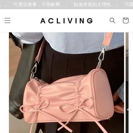
。」「可愛這種事，不用解釋。」
「點進來就別太理性。」「可愛