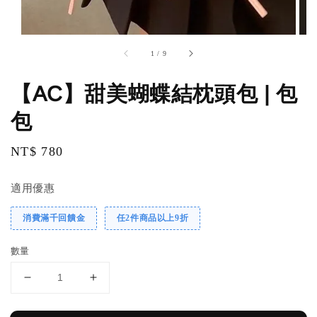
1
/
9
【AC】甜美蝴蝶結枕頭包 | 包
包
Regular
NT$ 780
price
適用優惠
消費滿千回饋金
任2件商品以上9折
數量