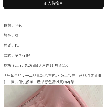
加入購物車
種類：包包
顏色：粉
材質：PU
款式：單肩/斜挎
規格（cm) : 寬26 高13 厚度11 肩帶110
*注意事項：手工測量請允許有1～3cm誤差，商品均無附掛
件，圖片僅供參考，產品顏色請以實物為準。