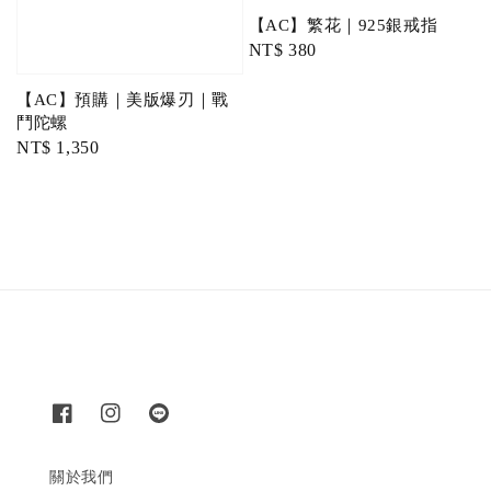
【AC】繁花｜925銀戒指
Regular
NT$ 380
price
【AC】預購｜美版爆刃｜戰
鬥陀螺
Regular
NT$ 1,350
price
關於我們