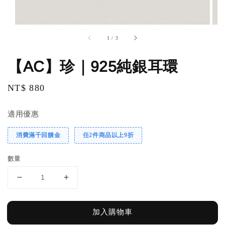
1
/
3
【AC】珍｜925純銀耳環
Regular
NT$ 880
price
適用優惠
消費滿千回饋金
任2件商品以上9折
數量
加入購物車