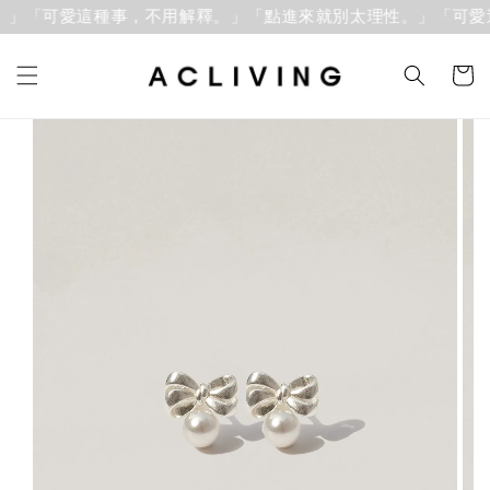
」「可愛這種事，不用解釋。」
「點進來就別太理性。」「可愛