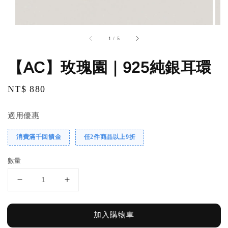
1
/
5
【AC】玫瑰園｜925純銀耳環
Regular
NT$ 880
price
適用優惠
消費滿千回饋金
任2件商品以上9折
數量
加入購物車