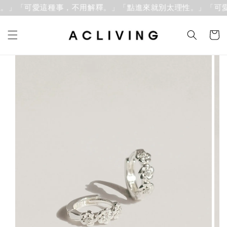
。」「可愛這種事，不用解釋。」
「點進來就別太理性。」「可愛