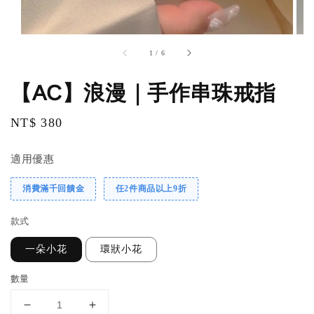
1
/
6
【AC】浪漫｜手作串珠戒指
Regular
NT$ 380
price
適用優惠
消費滿千回饋金
任2件商品以上9折
款式
一朵小花
環狀小花
數量