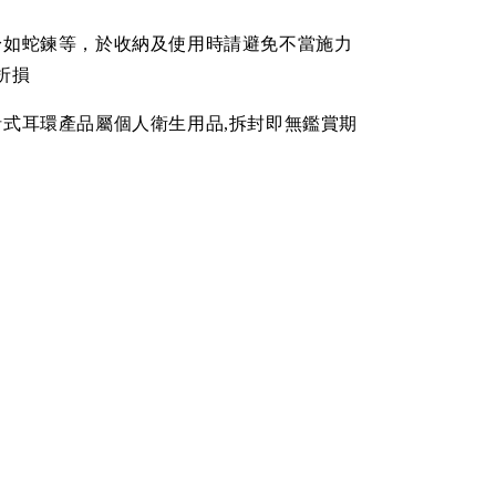
身如蛇鍊等，於收納及使用時請避免不當施力
折損
針式耳環產品屬個人衛生用品,拆封即無鑑賞期