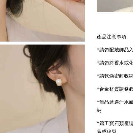
產品注意事項:
*請勿配戴飾品
*請勿將香水或
*請乾燥密封收
*合金材質請務
*飾品遭遇汗水
納
*鑲工寶石類產
落或破裂