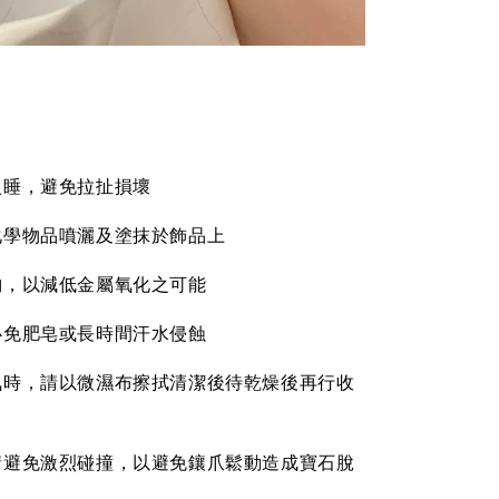
入睡，避免拉扯損壞
化學物品噴灑及塗抹於飾品上
納，以減低金屬氧化之可能
必免肥皂或長時間汗水侵蝕
氣時，請以微濕布擦拭清潔後待乾燥後再行收
請避免激烈碰撞，以避免鑲爪鬆動造成寶石脫