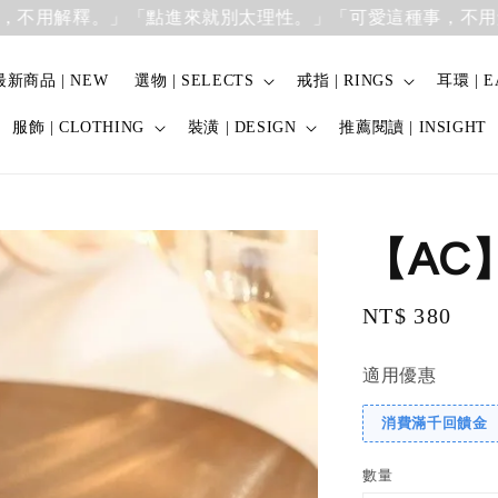
解釋。」
「點進來就別太理性。」「可愛這種事，不用解釋。
最新商品 | NEW
選物 | SELECTS
戒指 | RINGS
耳環 | E
服飾 | CLOTHING
裝潢 | DESIGN
推薦閱讀 | INSIGHT
【AC
Regular
NT$ 380
price
適用優惠
消費滿千回饋金
數量