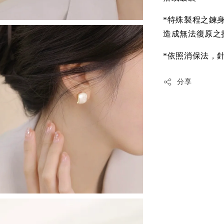
*特殊製程之鍊
造成無法復原之
*依照消保法，
分享