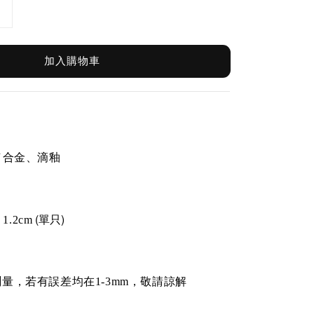
加入購物車
針／合金、滴釉
(單只)
1.2cm
量，若有誤差均在1-3mm，敬請諒解