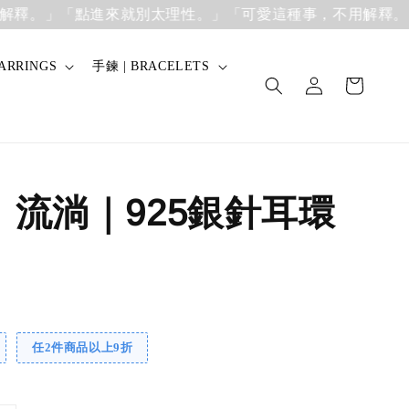
」
「點進來就別太理性。」「可愛這種事，不用解釋。」
「點
ARRINGS
手鍊 | BRACELETS
】流淌｜925銀針耳環
任2件商品以上9折