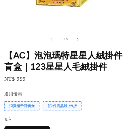
1
/
5
【AC】泡泡瑪特星星人絨掛件
盲盒｜123星星人毛絨掛件
Regular
NT$ 999
price
適用優惠
消費滿千回饋金
任2件商品以上9折
盒入