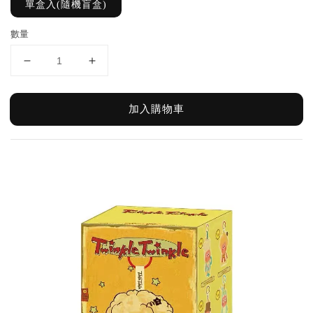
單盒入(隨機盲盒)
數量
加入購物車