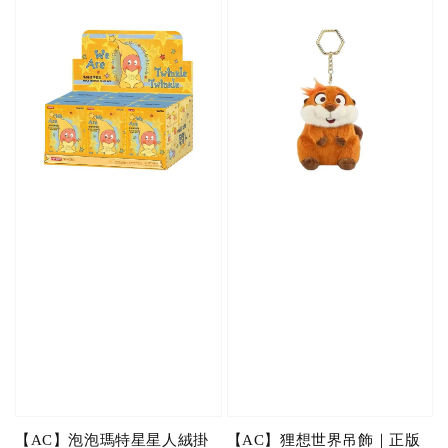
【AC】泡泡瑪特星星人絨掛
【AC】狸想世界吊飾｜正版