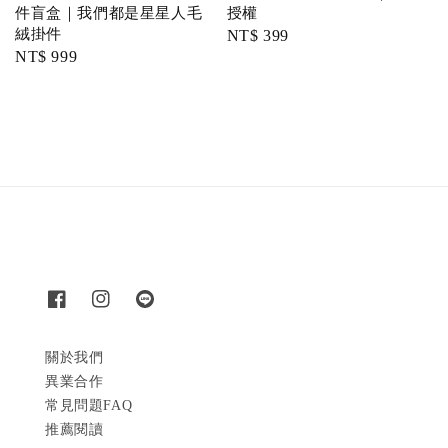
件盲盒｜我們都是星星人毛
授權
絨掛件
Regular
NT$ 399
Regular
NT$ 999
price
price
關於我們
異業合作
常見問題FAQ
推薦閱讀