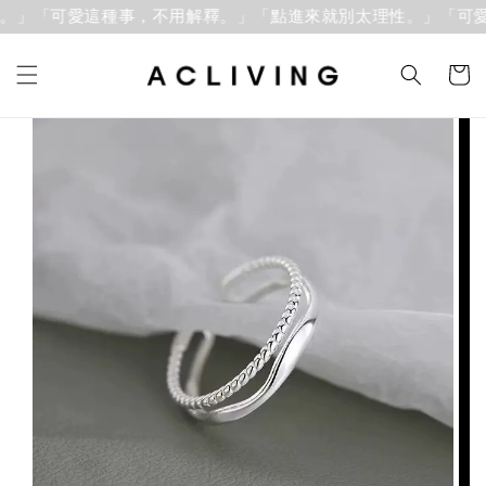
。」「可愛這種事，不用解釋。」
「點進來就別太理性。」「可愛