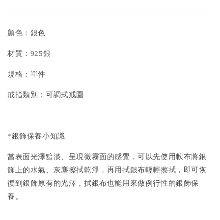
顏色：銀色
材質：925銀
規格：單件
戒指類別：可調式戒圍
*銀飾保養小知識
當表面光澤黯淡、呈現微霧面的感覺，可以先使用軟布將銀
飾上的水氣、灰塵擦拭乾淨，再用拭銀布輕輕擦拭，即可恢
復到銀飾原有的光澤，拭銀布也能用來做例行性的銀飾保
養。