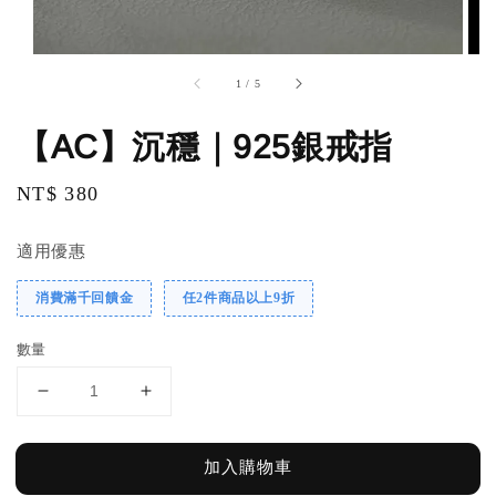
1
/
5
【AC】沉穩｜925銀戒指
Regular
NT$ 380
price
適用優惠
消費滿千回饋金
任2件商品以上9折
數量
加入購物車