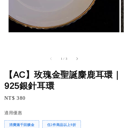
1
/
3
【AC】玫瑰金聖誕麋鹿耳環｜
925銀針耳環
Regular
NT$ 380
price
適用優惠
消費滿千回饋金
任2件商品以上9折