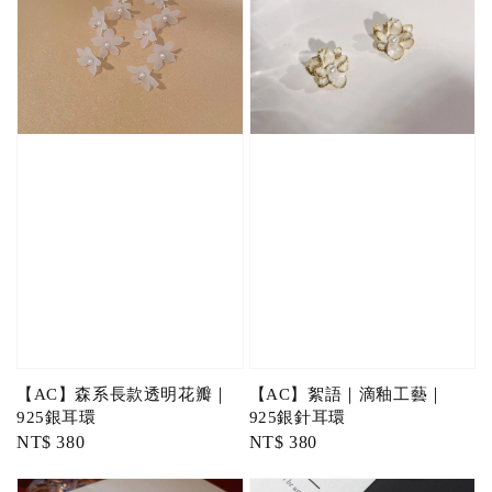
【AC】森系長款透明花瓣｜
【AC】絮語｜滴釉工藝｜
925銀耳環
925銀針耳環
Regular
NT$ 380
Regular
NT$ 380
price
price