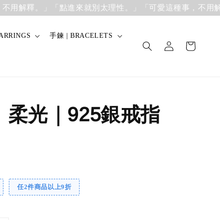
用解釋。」
「點進來就別太理性。」「可愛這種事，不用解釋
ARRINGS
手鍊 | BRACELETS
】柔光｜925銀戒指
任2件商品以上9折