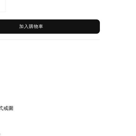
加入購物車
式戒圍
識