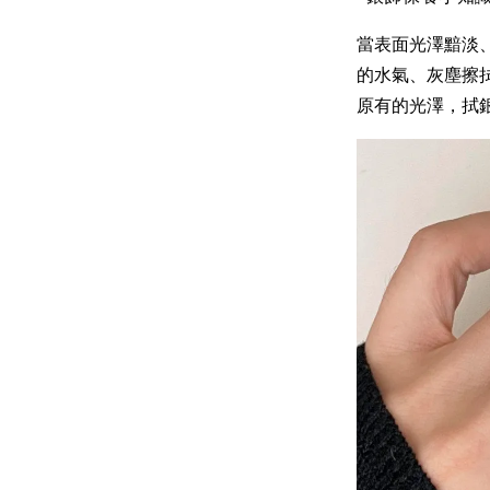
當表面光澤黯淡
的水氣、灰塵擦
原有的光澤，拭