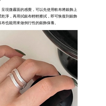
、呈現微霧面的感覺，可以先使用軟布將銀飾上
拭乾淨，再用拭銀布輕輕擦拭，即可恢復到銀飾
銀布也能用來做例行性的銀飾保養。