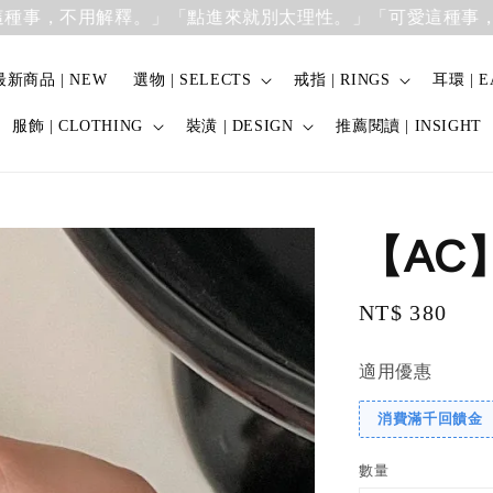
事，不用解釋。」
「點進來就別太理性。」「可愛這種事，不
最新商品 | NEW
選物 | SELECTS
戒指 | RINGS
耳環 | E
服飾 | CLOTHING
裝潢 | DESIGN
推薦閱讀 | INSIGHT
【AC
Regular
NT$ 380
price
適用優惠
消費滿千回饋金
數量