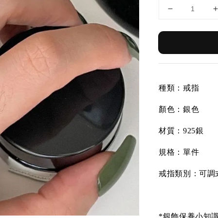
種類：戒指
顏色：銀色
材質：925銀
規格：單件
戒指類別：可調
*銀飾保養小知