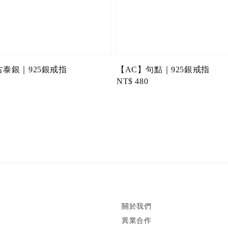
古泰銀｜925銀戒指
【AC】句點｜925銀戒指
Regular
NT$ 480
price
關於我們
異業合作