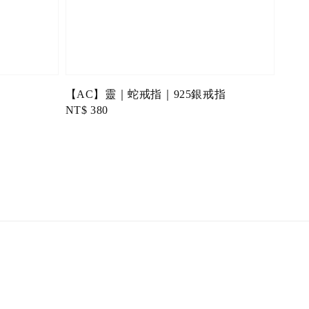
【AC】靈｜蛇戒指｜925銀戒指
Regular
NT$ 380
price