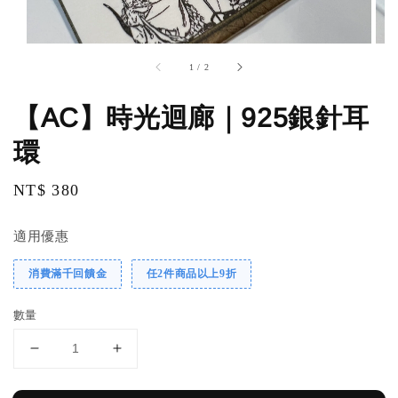
1
/
2
【AC】時光迴廊｜925銀針耳
環
Regular
NT$ 380
price
適用優惠
消費滿千回饋金
任2件商品以上9折
數量