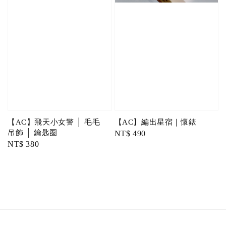
【AC】飛天小女警 │ 毛毛
【AC】編出星宿｜懷錶
吊飾 │ 鑰匙圈
Regular
NT$ 490
Regular
NT$ 380
price
price