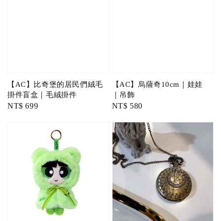
【AC】比奇堡的居民們絨毛
【AC】烏薩奇10cm｜娃娃
掛件盲盒｜毛絨掛件
｜吊飾
Regular
NT$ 699
Regular
NT$ 580
price
price