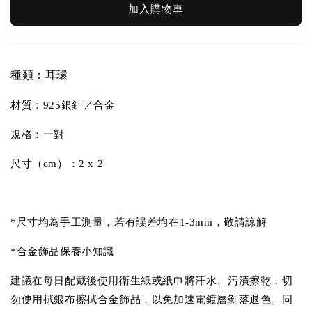
加入購物車
種類：耳環
材質：
925銀針／合金
規格：一對
尺寸（cm）：2 x 2
*尺寸均為手工測量，若有誤差均在1-3mm，敬請諒解
*合金飾品保養小知識
建議在每日配戴後使用衛生紙或紙巾將汗水、污漬擦乾，切
勿使用拭銀布擦拭合金飾品，以免加速電鍍層剝落退色。同