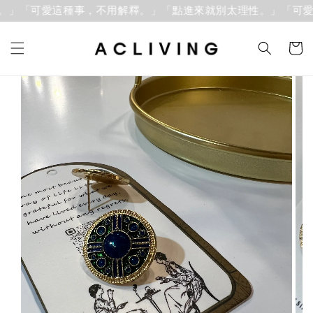
」「可愛這種事，不用解釋。」
「點進來就別太理性。」「可愛