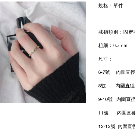
規格：單件
戒指類別：固定
粗細：0.2 cm
尺寸：
6-7號 內圍直徑：
8號
內圍直徑：
9-10號
內圍直徑：
11號
內圍直徑：
12-13號
內圍直徑：