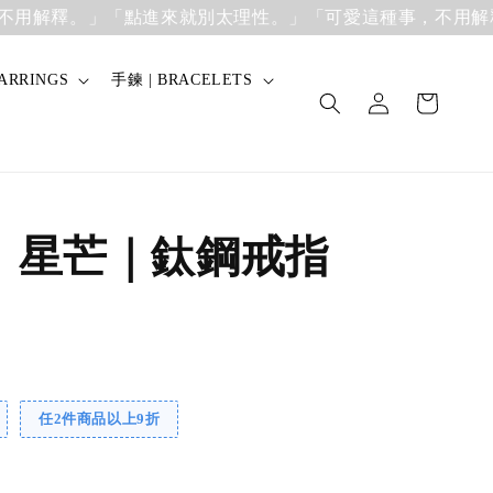
解釋。」
「點進來就別太理性。」「可愛這種事，不用解釋。
ARRINGS
手鍊 | BRACELETS
】星芒｜鈦鋼戒指
任2件商品以上9折