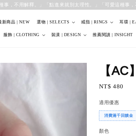
，不用解釋。」
「點進來就別太理性。」「可愛這種事，不用
最新商品 | NEW
選物 | SELECTS
戒指 | RINGS
耳環 | E
服飾 | CLOTHING
裝潢 | DESIGN
推薦閱讀 | INSIGHT
【AC
Regular
NT$ 480
price
適用優惠
消費滿千回饋金
顏色