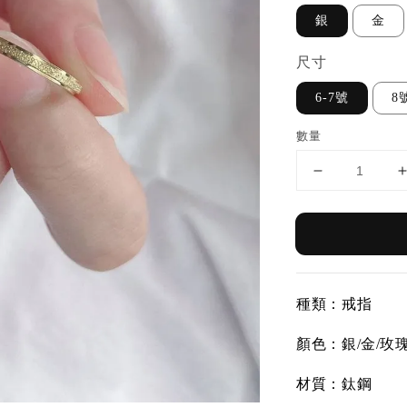
銀
金
尺寸
6-7號
8
數量
種類：戒指
顏色：銀/金/玫
材質：鈦鋼