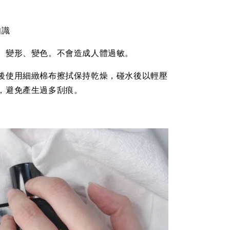
知識
、變形、變色。不會造成人體過敏。
後使用細緻棉布擦拭保持乾燥，碰水後以輕壓
，避免產生過多刮痕。