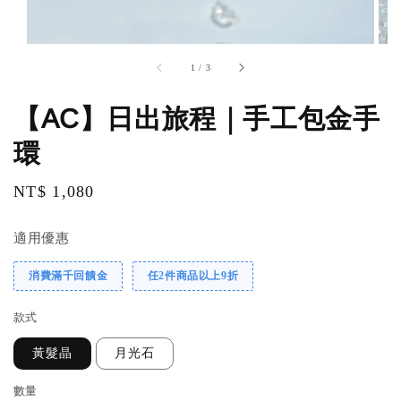
1
/
3
【AC】日出旅程｜手工包金手
環
Regular
NT$ 1,080
price
適用優惠
消費滿千回饋金
任2件商品以上9折
款式
黃髮晶
月光石
數量