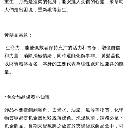
重生，月光是溫柔的化身，能安撫人受傷的心靈，來幫助
人們走出困境，重新獲得新生。
黃髮晶
寓意
：
生命力，能使佩戴者保持充沛的活力和青春，增強自信
和力量，消除消極情緒，同時還能化解事非。 黃髮晶也
以財寶增盛著名，本身的主要代表為理性跟知性兼具的能
量。
*包金飾品保養小知識
飾品不要接觸到溶劑、去光水、油脂、氯等等物質，化學
物質容易使包金層斑駁脫落褪色。泡溫泉前，請務必拿下
包金飾品。長期未配戴將之放置於夾鍊袋或飾品盒中，可