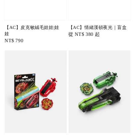
【AC】皮克敏絨毛娃娃|娃
【AC】情緒漢頓夜光｜盲盒
娃
Regular
從
NT$ 380
起
Regular
NT$ 790
price
price