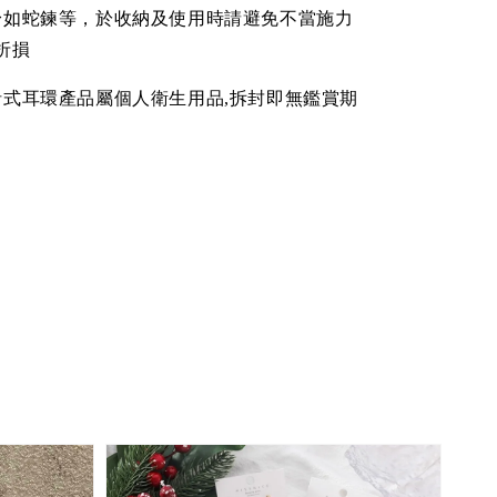
身如蛇鍊等，於收納及使用時請避免不當施力
折損
針式耳環產品屬個人衛生用品,拆封即無鑑賞期