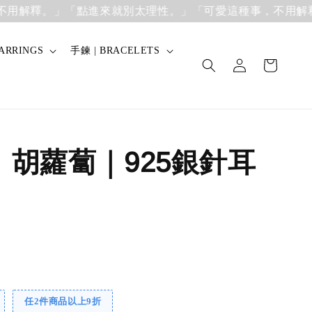
釋。」
「點進來就別太理性。」「可愛這種事，不用解釋。」
ARRINGS
手鍊 | BRACELETS
】胡蘿蔔｜925銀針耳
任2件商品以上9折