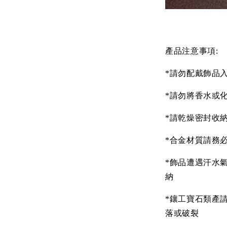
產品注意事項:
*請勿配戴飾品
*請勿將香水或
*請乾燥密封收
*合金材質請務
*飾品遭遇汗水
納
*鑲工寶石類產
落或破裂