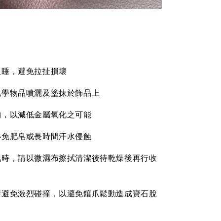
入睡，避免拉扯損壞
化學物品噴灑及塗抹於飾品上
納，以減低金屬氧化之可能
必免肥皂或長時間汗水侵蝕
氣時，請以微濕布擦拭清潔後待乾燥後再行收
請避免激烈碰撞，以避免鑲爪鬆動造成寶石脫