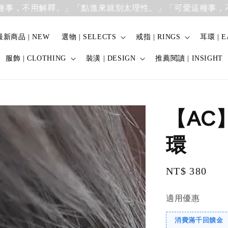
不用解釋。」
「點進來就別太理性。」「可愛這種事，不用解
最新商品 | NEW
選物 | SELECTS
戒指 | RINGS
耳環 | E
服飾 | CLOTHING
裝潢 | DESIGN
推薦閱讀 | INSIGHT
【AC
環
Regular
NT$ 380
price
適用優惠
消費滿千回饋金