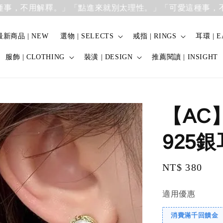
用解釋。」
「點進來就別太理性。」「可愛這種事，不用解釋
最新商品 | NEW
選物 | SELECTS
戒指 | RINGS
耳環 | E
服飾 | CLOTHING
裝潢 | DESIGN
推薦閱讀 | INSIGHT
【AC
925
Regular
NT$ 380
price
適用優惠
消費滿千回饋金