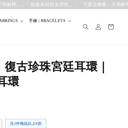
。」
「點進來就別太理性。」「可愛這種事，不用解釋。」
「
ARRINGS
手鍊 | BRACELETS
】復古珍珠宮廷耳環｜
銀耳環
任2件商品以上9折