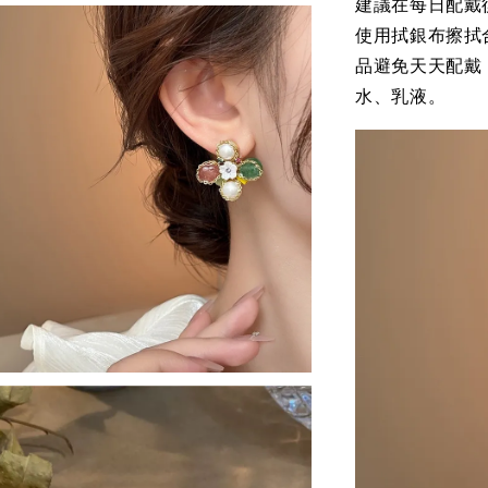
建議在每日配戴
使用拭銀布擦拭
品避免天天配戴
水、乳液。