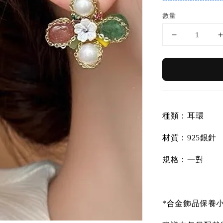
數量
種類：耳環
材質：
925銀針
規格：一對
*合金飾品保養