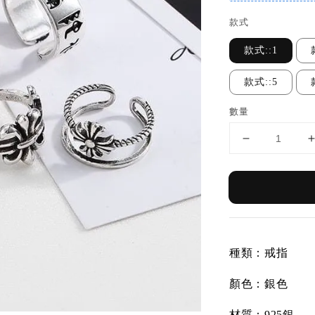
款式
款式::1
款式::5
數量
種類：戒指
顏色：銀色
材質：925銀