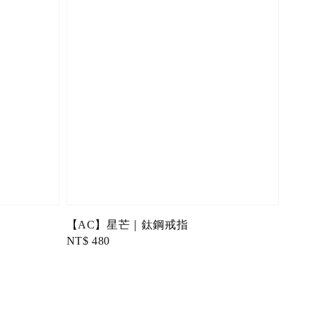
【AC】星芒｜鈦鋼戒指
Regular
NT$ 480
price