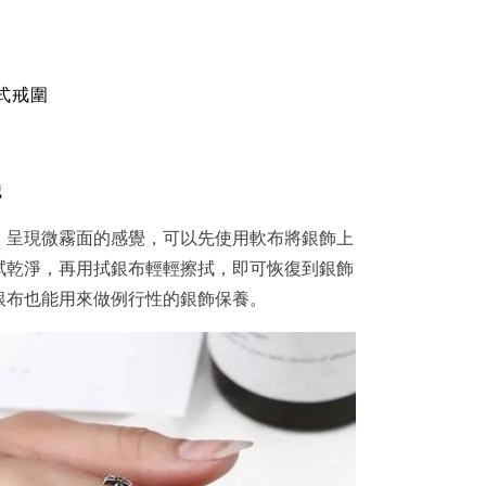
式戒圍
識
、呈現微霧面的感覺，可以先使用軟布將銀飾上
拭乾淨，再用拭銀布輕輕擦拭，即可恢復到銀飾
銀布也能用來做例行性的銀飾保養。