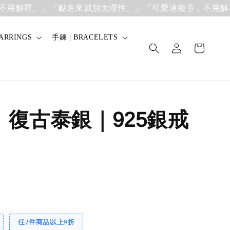
釋。」
「點進來就別太理性。」「可愛這種事，不用解釋。」
ARRINGS
手鍊 | BRACELETS
】復古泰銀｜925銀戒
任2件商品以上9折