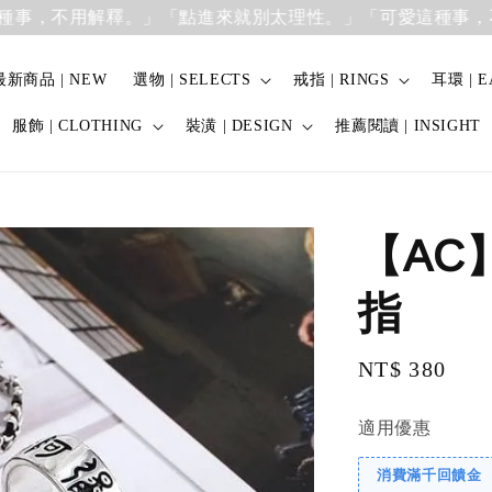
不用解釋。」
「點進來就別太理性。」「可愛這種事，不用解
最新商品 | NEW
選物 | SELECTS
戒指 | RINGS
耳環 | E
服飾 | CLOTHING
裝潢 | DESIGN
推薦閱讀 | INSIGHT
【AC
指
Regular
NT$ 380
price
適用優惠
消費滿千回饋金