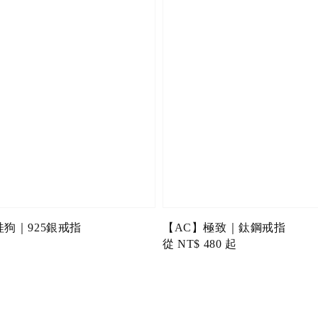
桂狗｜925銀戒指
【AC】極致｜鈦鋼戒指
Regular
從
NT$ 480
起
price