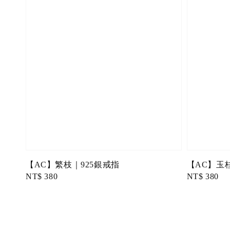
【AC】繁枝｜925銀戒指
【AC】玉
Regular
NT$ 380
Regular
NT$ 380
price
price