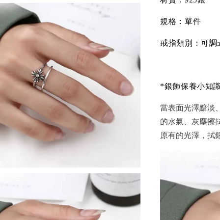
規格：單件
戒指類別：可調
*銀飾保養小知
當表面光澤黯淡
的水氣、灰塵擦
原有的光澤，拭