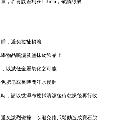
量，若有誤差均在1-3mm，敬請諒解
入睡，避免拉扯損壞
化學物品噴灑及塗抹於飾品上
納，以減低金屬氧化之可能
必免肥皂或長時間汗水侵蝕
氣時，請以微濕布擦拭清潔後待乾燥後再行收
請避免激烈碰撞，以避免鑲爪鬆動造成寶石脫