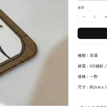
數量
種類：耳環
材質：
925銀針
規格：一對
尺寸：約2cm x 1