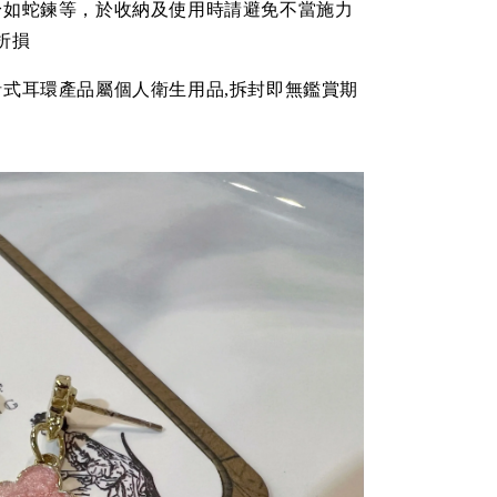
身如蛇鍊等，於收納及使用時請避免不當施力
折損
針式耳環產品屬個人衛生用品,拆封即無鑑賞期