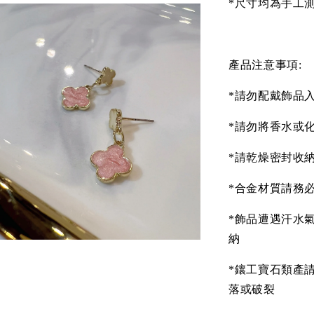
*尺寸均為手工測
產品注意事項:
*請勿配戴飾品
*請勿將香水或
*請乾燥密封收
*合金材質請務
*飾品遭遇汗水
納
*鑲工寶石類產
落或破裂