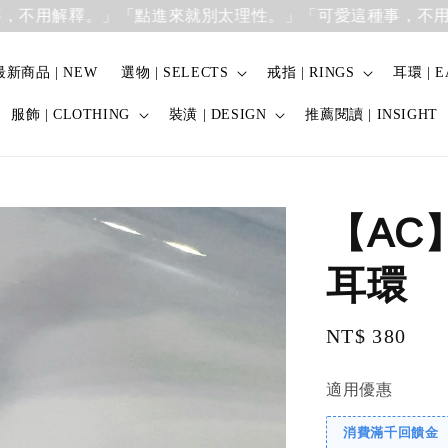
解釋。」
「點進來就別太理性。」「可愛這種事，不用解釋。
最新商品 | NEW
選物 | SELECTS
戒指 | RINGS
耳環 | E
服飾 | CLOTHING
裝潢 | DESIGN
推薦閱讀 | INSIGHT
【AC
耳環
Regular
NT$ 380
price
適用優惠
消費滿千回饋金