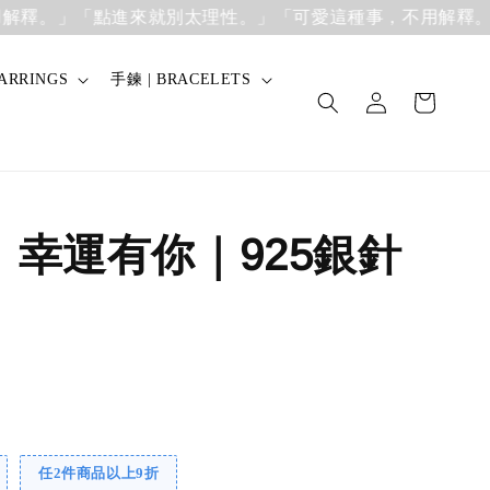
」
「點進來就別太理性。」「可愛這種事，不用解釋。」
「
ARRINGS
手鍊 | BRACELETS
】幸運有你｜925銀針
任2件商品以上9折