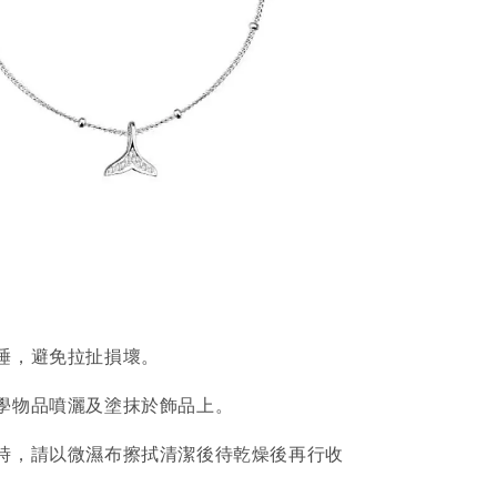
睡，避免拉扯損壞。
學物品噴灑及塗抹於飾品上。
時，請以微濕布擦拭清潔後待乾燥後再行收