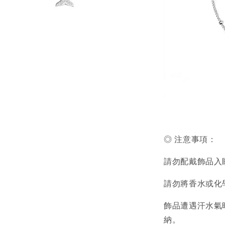
◎ 注意事項：
請勿配戴飾品入
請勿將香水或化
飾品遭遇汗水氣
納。