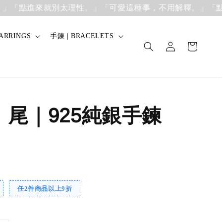
進來就別太理性。」「可愛這種事，不用解釋。」
「點進來就
ARRINGS
手鍊 | BRACELETS
】尾｜925純銀手鍊
任2件商品以上9折