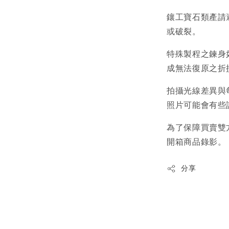
鑲工寶石類產請
或破裂。
特殊製程之鍊身
成無法復原之折
拍攝光線差異與
照片可能會有些
為了保障買賣雙
開箱商品錄影。
分享