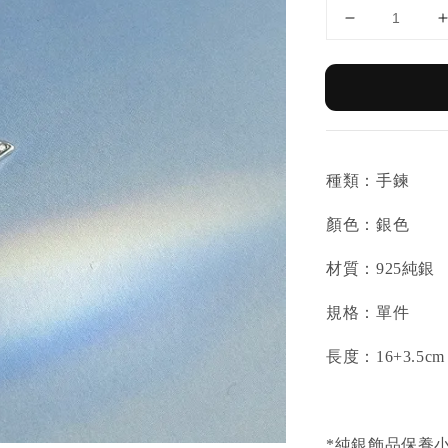
種類：手鍊
顏色：銀色
材質：925純銀
規格：單件
長度：16+3.5cm
*純銀飾品保養