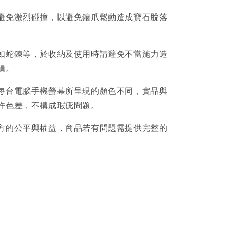
避免激烈碰撞，以避免鑲爪鬆動造成寶石脫落
如蛇鍊等，於收納及使用時請避免不當施力造
損。
每台電腦手機螢幕所呈現的顏色不同，實品與
許色差，不構成瑕疵問題。
方的公平與權益，商品若有問題需提供完整的