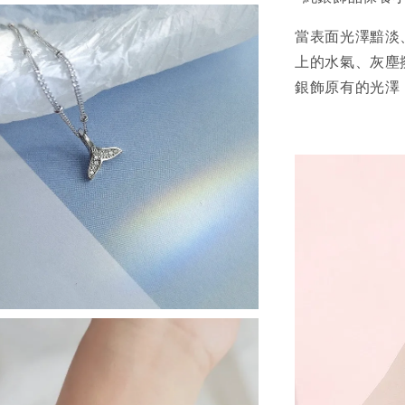
當表面光澤黯淡
上的水氣、灰塵
銀飾原有的光澤