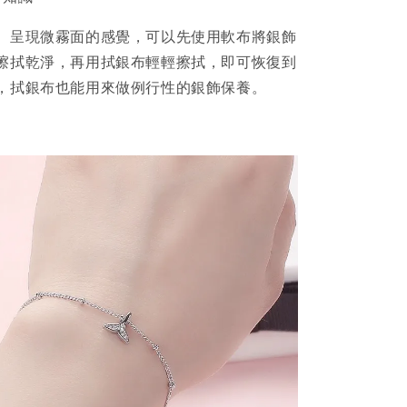
、呈現微霧面的感覺，可以先使用軟布將銀飾
擦拭乾淨，再用拭銀布輕輕擦拭，即可恢復到
，拭銀布也能用來做例行性的銀飾保養。