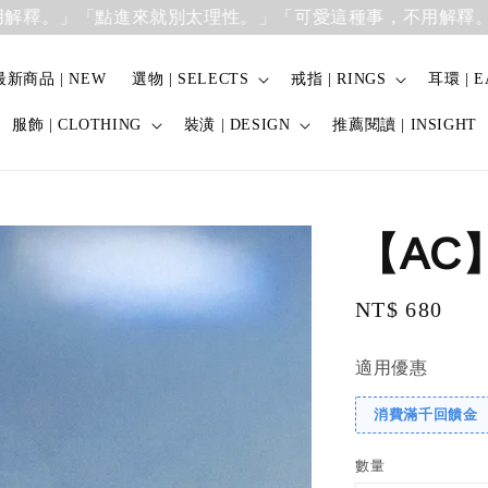
」
「點進來就別太理性。」「可愛這種事，不用解釋。」
「點
最新商品 | NEW
選物 | SELECTS
戒指 | RINGS
耳環 | E
服飾 | CLOTHING
裝潢 | DESIGN
推薦閱讀 | INSIGHT
【AC
Regular
NT$ 680
price
適用優惠
消費滿千回饋金
數量