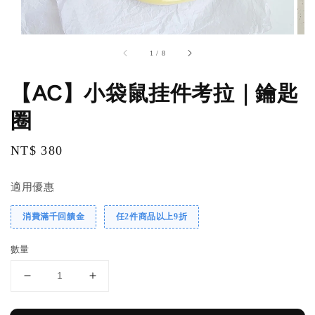
1
/
8
【AC】小袋鼠挂件考拉｜鑰匙
圈
Regular
NT$ 380
price
適用優惠
消費滿千回饋金
任2件商品以上9折
數量