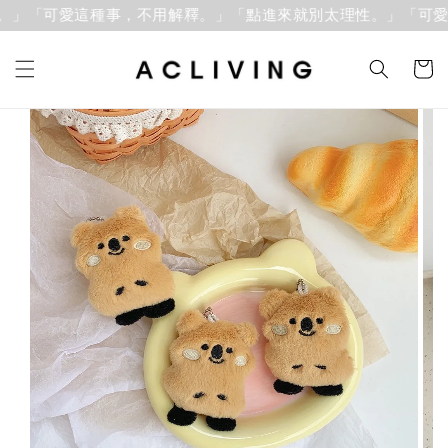
」「可愛這種事，不用解釋。」
「點進來就別太理性。」「可愛這